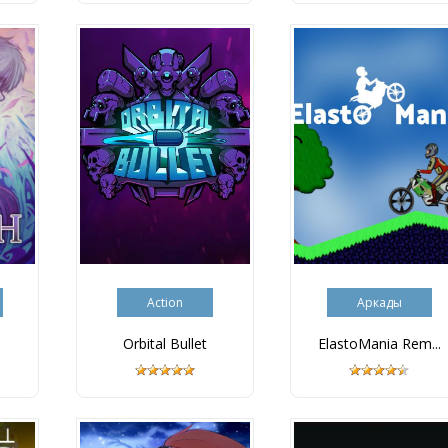
Action
Аркады
Orbital Bullet
ElastoMania Rem...