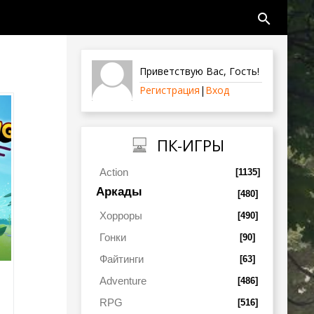
search
Приветствую Вас
,
Гость
!
Регистрация
|
Вход
ПК-ИГРЫ
Action
[1135]
Аркады
[480]
Хорроры
[490]
Гонки
[90]
Файтинги
[63]
Adventure
[486]
RPG
[516]