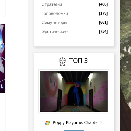
Стратегии
[486]
Головоломки
[179]
Симуляторы
[661]
Эротические
[734]
ТОП 3
Poppy Playtime: Chapter 2