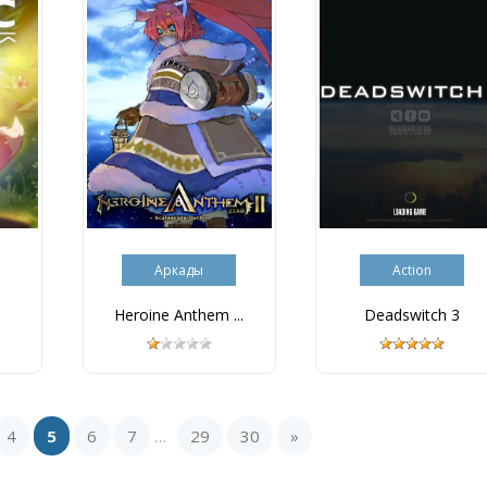
Аркады
Action
Heroine Anthem ...
Deadswitch 3
4
5
6
7
29
30
»
...