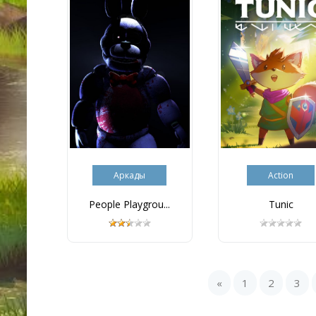
Аркады
Action
People Playgrou...
Tunic
«
1
2
3