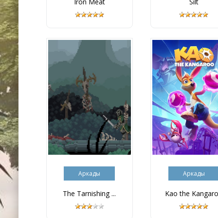
Iron Meat
Silt
Аркады
Аркады
The Tarnishing ...
Kao the Kangaro.