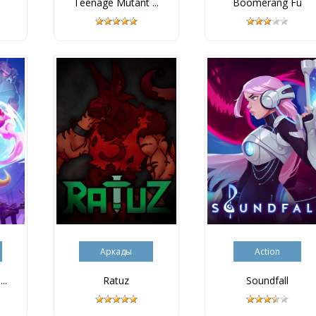
Teenage Mutant ...
Boomerang Fu
Аркады
Action
..
Ratuz
Soundfall