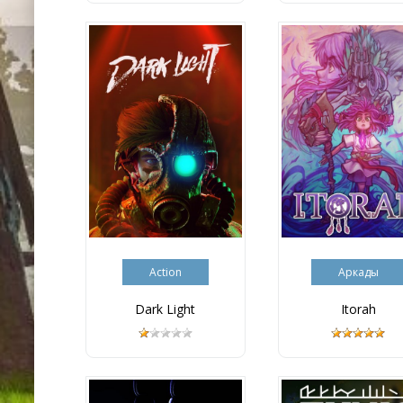
Action
Аркады
Dark Light
Itorah