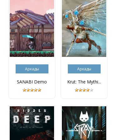
Аркады
Аркады
SANABI Demo
Krut: The Mythi...