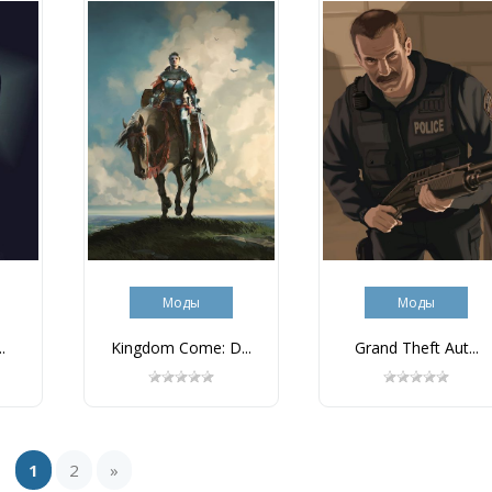
Моды
Моды
.
Kingdom Come: D...
Grand Theft Aut...
1
2
»