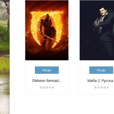
Моды
Моды
Oblivion Remast...
Mafia 2: Русска..