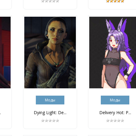
Моды
Моды
.
Dying Light: De...
Delivery Hot: Р...