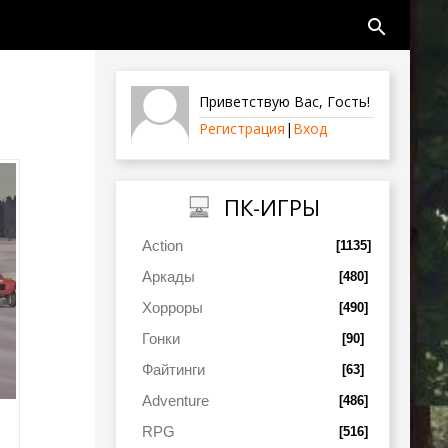
search
Приветствую Вас
,
Гость
!
Регистрация
|
Вход
ПК-ИГРЫ
Action
[1135]
Аркады
[480]
Хорроры
[490]
Гонки
[90]
Файтинги
[63]
Adventure
[486]
RPG
[516]