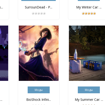
..
SurrounDead - Р...
My Winter Car: ...
Моды
Моды
..
BioShock Infini...
My Summer Car: ...