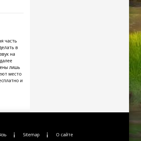
ая часть
делать в
звук на
 далее
чены лишь
меют место
есплатно и
язь
╽
Sitemap
╽
О сайте