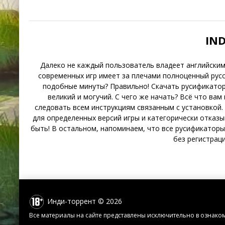
IN
Далеко не каждый пользователь владеет английским 
современных игр имеет за плечами полноценный русск
подобные минуты? Правильно! Скачать русификаторы
великий и могучий. С чего же начать? Всё что вам
следовать всем инструкциям связанным с установкой.
для определенных версий игры и категорически отказы
быть! В остальном, напоминаем, что все русификаторы
без регистрац
Инди-торрент © 2026
Все материалы на сайте представлены исключительно в ознако