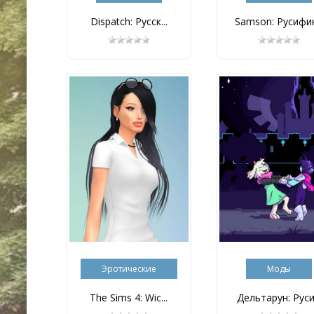
Dispatch: Русск...
Samson: Русифик.
Эротические
Моды
The Sims 4: Wic...
Дельтарун: Руси.