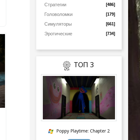
Стратегии
[486]
Головоломки
[179]
Симуляторы
[661]
Эротические
[734]
ТОП 3
Poppy Playtime: Chapter 2