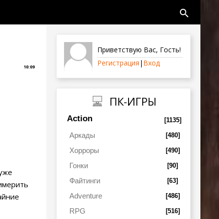
search
Приветствую Вас
,
Гость
!
Регистрация
|
Вход
10:09
ПК-ИГРЫ
Action
[1135]
Аркады
[480]
Хорроры
[490]
Гонки
[90]
 уже
Файтинги
[63]
римерить
Adventure
айние
[486]
RPG
[516]