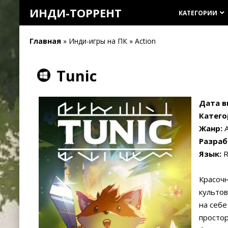
ИНДИ-ТОРРЕНТ
КАТЕГОРИИ
keyboard_arrow_down
Главная
» Инди-игры на ПК » Action
Tunic
Дата в
Катего
Жанр:
A
Разраб
Язык:
R
Красочн
культов
на себе
простор