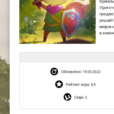
буквал
Пригот
предмет
решайте
мифов и
в компл
Обновлено: 19.03.2022
Рейтинг игры: 0.0
Сиды: 2