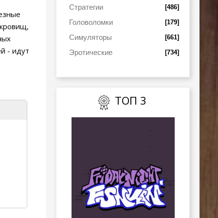
Стратегии
[486]
лезные
Головоломки
[179]
окровищ,
Симуляторы
[661]
ных
й - идут
Эротические
[734]
ТОП 3