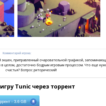
Комментарий игрока:
й экшен, приправленный очаровательной графикой, запоминаю
в целом, достаточно бодрым игровым процессом. Что еще нуж
счастья? Вопрос риторический!
игру Tunic через торрент
ррент
- 3.6 GB