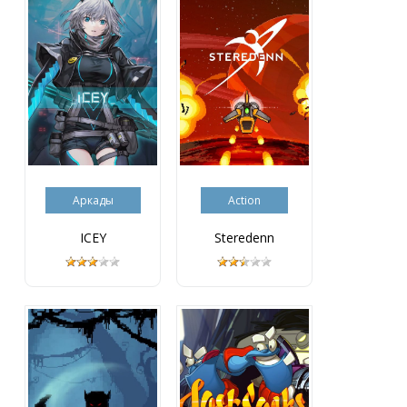
Аркады
Action
ICEY
Steredenn