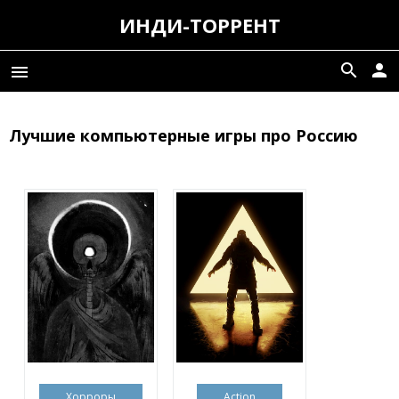
ИНДИ-ТОРРЕНТ
search
person
menu
Лучшие компьютерные игры про Россию
Хорроры
Action