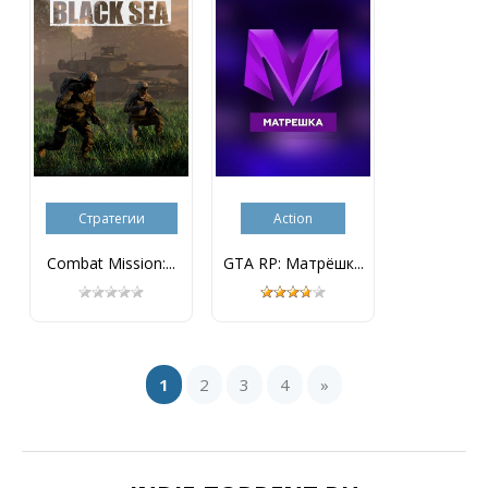
Стратегии
Action
Combat Mission:...
GTA RP: Матрёшк...
1
2
3
4
»