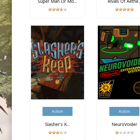
Super Man Or Mo...
Rivals Of Aethe..
Action
Action
Slasher's K...
NeuroVoider