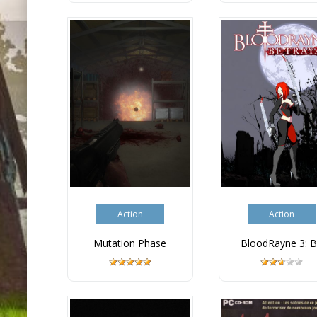
Action
Action
Mutation Phase
BloodRayne 3: B.