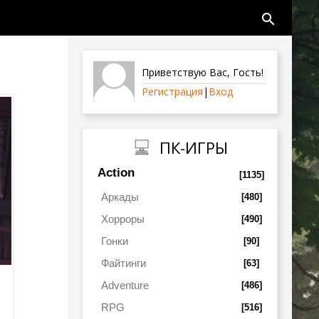
search
Приветствую Вас
,
Гость
!
Регистрация
|
Вход
ПК-ИГРЫ
Action
[1135]
Аркады
[480]
Хорроры
[490]
Гонки
[90]
Файтинги
[63]
Adventure
[486]
RPG
[516]