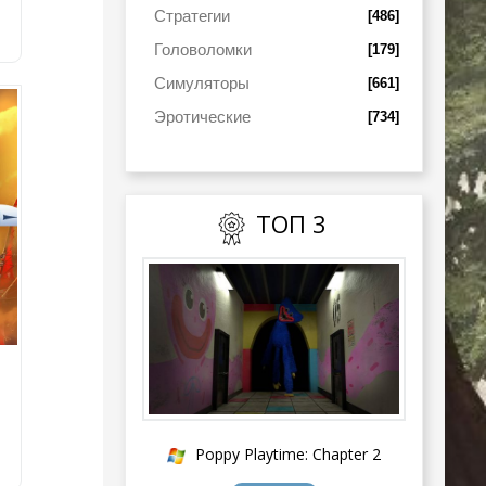
Стратегии
[486]
Головоломки
[179]
Симуляторы
[661]
Эротические
[734]
ТОП 3
Poppy Playtime: Chapter 2