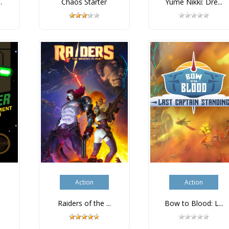
.
Chaos Starter
Yume Nikki: Dre...
Action
Action
Raiders of the ...
Bow to Blood: L...