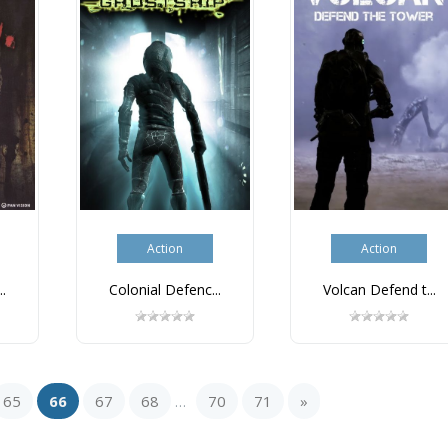
Action
Action
.
Colonial Defenc...
Volcan Defend t...
65
66
67
68
70
71
»
...