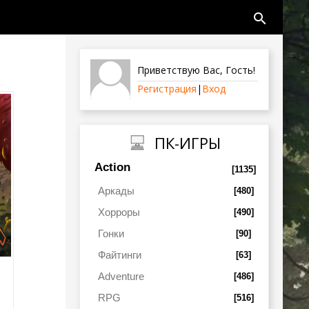
search
Приветствую Вас
,
Гость
!
Регистрация
|
Вход
ПК-ИГРЫ
Action
[1135]
Аркады
[480]
Хорроры
[490]
Гонки
[90]
Файтинги
[63]
Adventure
[486]
RPG
[516]