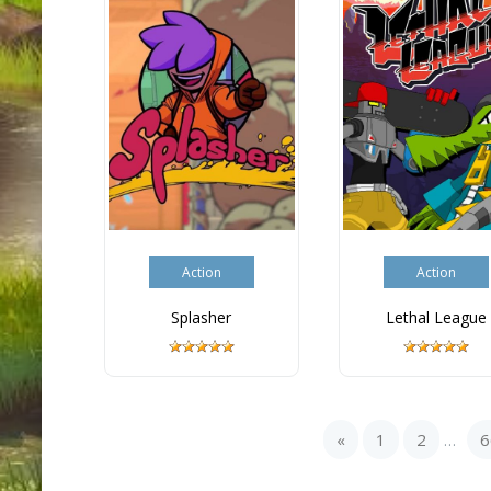
Action
Action
Splasher
Lethal League
«
1
2
6
...