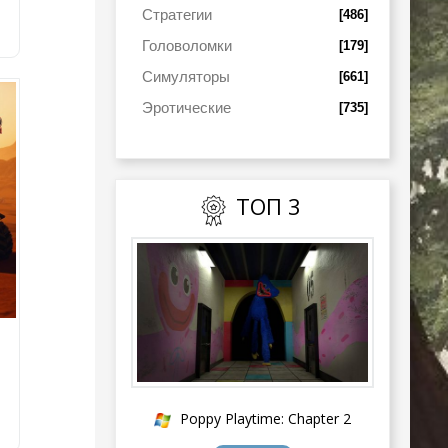
Стратегии
[486]
Головоломки
[179]
Симуляторы
[661]
Эротические
[735]
ТОП 3
Poppy Playtime: Chapter 2