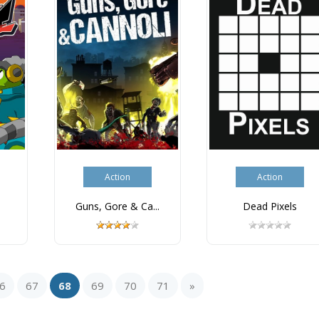
Action
Action
Guns, Gore & Ca...
Dead Pixels
6
67
68
69
70
71
»