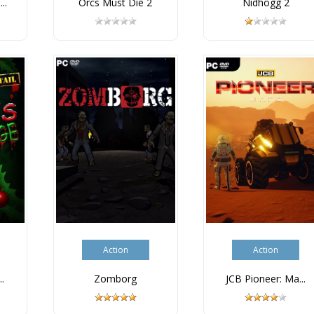
..
Orcs Must Die 2
Nidhogg 2
Action
Action
.
Zomborg
JCB Pioneer: Ma...