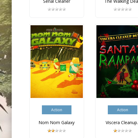
Serial Cleaner
The Walking Dea.
Action
Action
Nom Nom Galaxy
Viscera Cleanup..