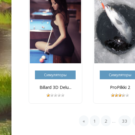
Симуляторы
Симуляторы
Billard 3D Delu...
ProPilkki 2
«
1
2
33
...