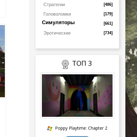
Стратегии
[486]
Головоломки
[179]
Симуляторы
[661]
Эротические
[734]
ТОП 3
Poppy Playtime: Chapter 2