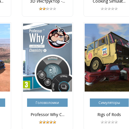
..
3D Инструктор -...
Cooking Simulat...
Головоломки
Симуляторы
Professor Why C...
Rigs of Rods