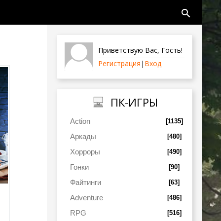
search
Приветствую Вас
,
Гость
!
Регистрация
|
Вход
ПК-ИГРЫ
Action
[1135]
Аркады
[480]
Хорроры
[490]
Гонки
[90]
Файтинги
[63]
Adventure
[486]
RPG
[516]