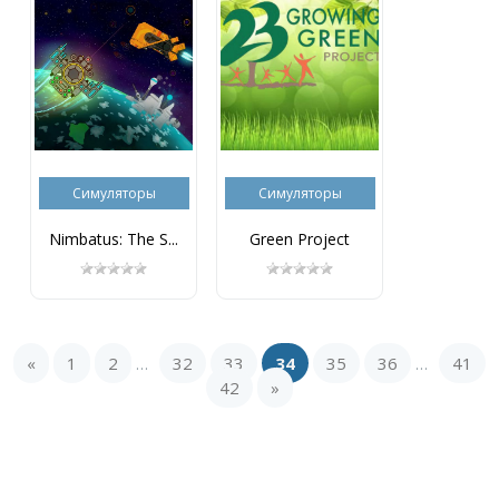
Симуляторы
Симуляторы
Nimbatus: The S...
Green Project
«
1
2
32
33
34
35
36
41
...
...
42
»