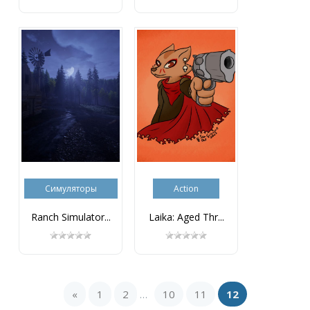
Симуляторы
Action
Ranch Simulator...
Laika: Aged Thr...
«
1
2
10
11
12
...