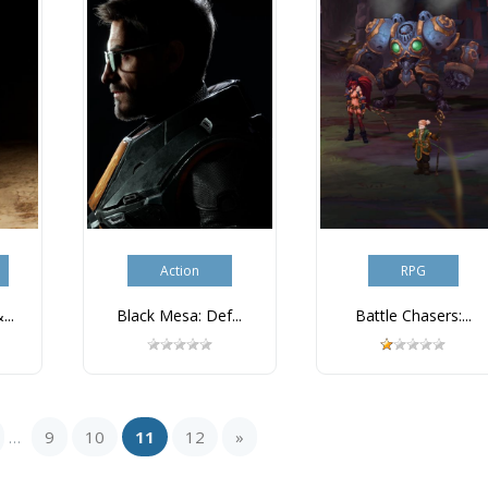
Action
RPG
..
Black Mesa: Def...
Battle Chasers:...
9
10
11
12
»
...