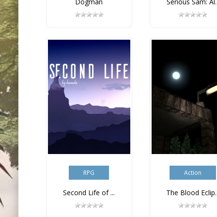
Dogman
Serious Sam: Al..
RPG
Action
Second Life of ...
The Blood Eclip..