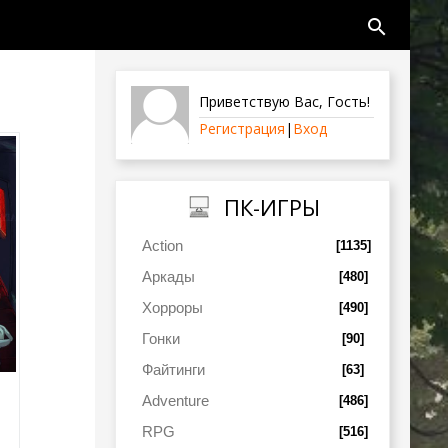
search
Приветствую Вас
,
Гость
!
Регистрация
|
Вход
ПК-ИГРЫ
Action
[1135]
Аркады
[480]
Хорроры
[490]
Гонки
[90]
Файтинги
[63]
Adventure
[486]
RPG
[516]