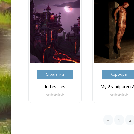
Стратегии
Хорроры
Indies Lies
My Grandparent&.
«
1
2