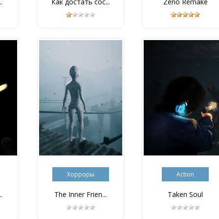
.
Как достать сос...
Zeno Remake
Хорроры
Action
.
The Inner Frien...
Taken Soul