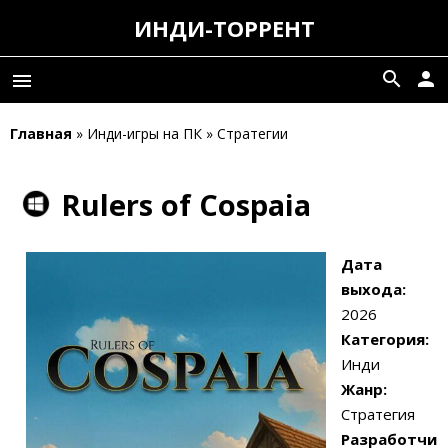
ИНДИ-ТОРРЕНТ
search
person
menu
Главная
» Инди-игры на ПК » Стратегии
Rulers of Cospaia
Дата
выхода:
2026
Категория:
Инди
Жанр:
Стратегия
Разработчи