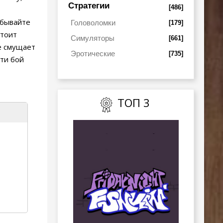
Стратегии
[486]
абывайте
Головоломки
[179]
стоит
Симуляторы
[661]
е смущает
Эротические
[735]
ти бой
ТОП 3