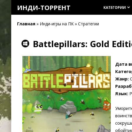
ИНДИ-ТОРРЕНТ
КАТЕГОРИИ
keyboard_arrow_down
Главная
» Инди-игры на ПК » Стратегии
Battlepillars: Gold Edit
Дата в
Катего
Жанр:
С
Разраб
Язык:
Р
Уморите
воинств
сокруши
обойтис