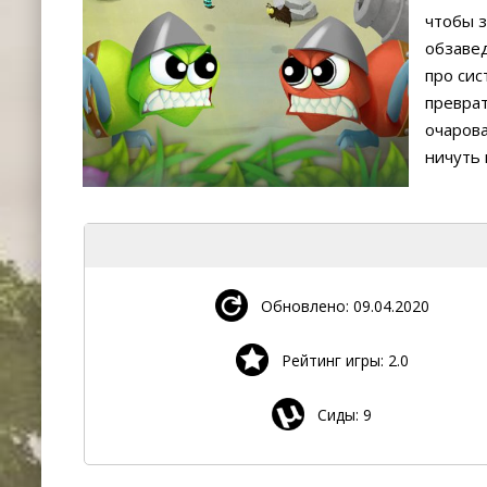
чтобы з
обзавед
про сис
преврат
очарова
ничуть 
Обновлено: 09.04.2020
Рейтинг игры: 2.0
Сиды: 9