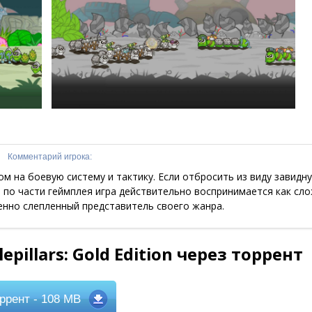
Комментарий игрока:
ом на боевую систему и тактику. Если отбросить из виду завидн
 по части геймплея игра действительно воспринимается как сл
енно слепленный представитель своего жанра.
pillars: Gold Edition через торрент
ррент
- 108 MB