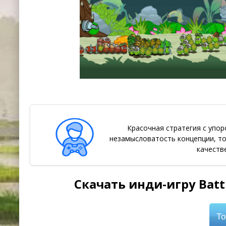
Красочная стратегия с упор
незамысловатость концепции, то
качеств
Скачать инди-игру Battle
То