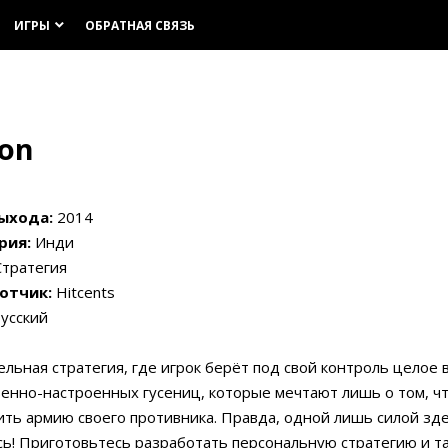
ИГРЫ
ОБРАТНАЯ СВЯЗЬ
keyboard_arrow_down
ion
ыхода:
2014
рия:
Инди
тратегия
отчик:
Hitcents
усский
льная стратегия, где игрок берёт под свой контроль целое 
енно-настроенных гусениц, которые мечтают лишь о том, ч
ть армию своего противника. Правда, одной лишь силой зде
ь! Приготовьтесь разработать персональную стратегию и та