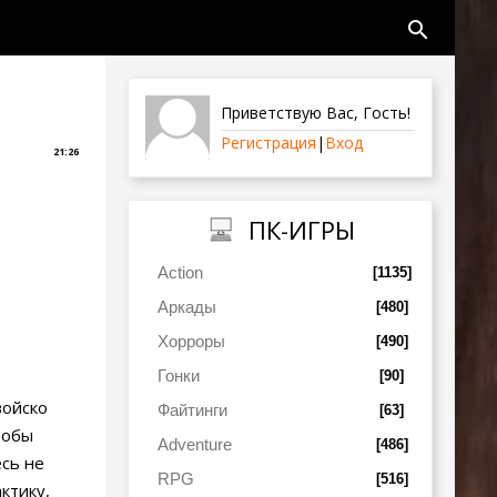
search
Приветствую Вас
,
Гость
!
Регистрация
|
Вход
21:26
ПК-ИГРЫ
Action
[1135]
Аркады
[480]
Хорроры
[490]
Гонки
[90]
войско
Файтинги
[63]
тобы
Adventure
[486]
сь не
RPG
[516]
ктику,