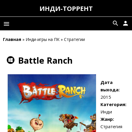
ИНДИ-ТОРРЕНТ
search
person
menu
Главная
» Инди-игры на ПК » Стратегии
Battle Ranch
Дата
выхода:
2015
Категория:
Инди
Жанр:
Стратегия