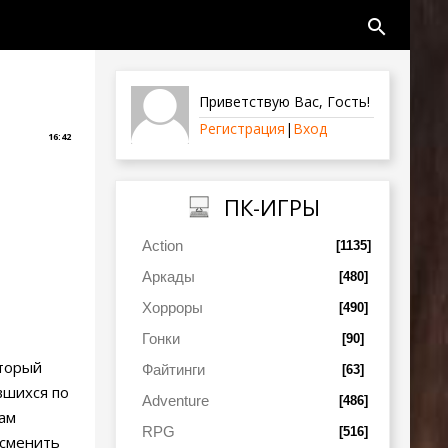
search
Приветствую Вас
,
Гость
!
Регистрация
|
Вход
16:42
ПК-ИГРЫ
Action
[1135]
Аркады
[480]
Хорроры
[490]
Гонки
[90]
оторый
Файтинги
[63]
вшихся по
Adventure
[486]
ам
RPG
[516]
 сменить