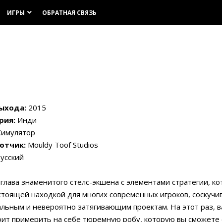
ИГРЫ
ОБРАТНАЯ СВЯЗЬ
keyboard_arrow_down
ыхода:
2015
рия:
Инди
имулятор
отчик:
Mouldy Toof Studios
усский
глава знаменитого стелс-экшена с элементами стратегии, к
стоящей находкой для многих современных игроков, соскучи
льным и невероятно затягивающим проектам. На этот раз, в
оит примерить на себе тюремную робу, которую вы сможете