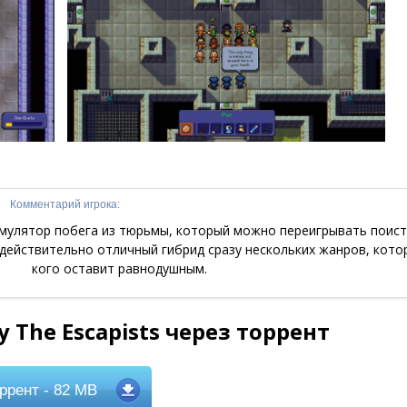
Комментарий игрока:
мулятор побега из тюрьмы, который можно переигрывать поис
 действительно отличный гибрид сразу нескольких жанров, кот
кого оставит равнодушным.
 The Escapists через торрент
ррент
- 82 MB