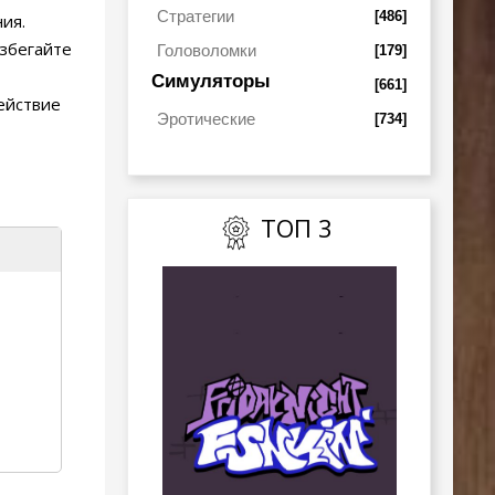
Стратегии
[486]
ия.
избегайте
Головоломки
[179]
Симуляторы
[661]
ействие
Эротические
[734]
ТОП 3