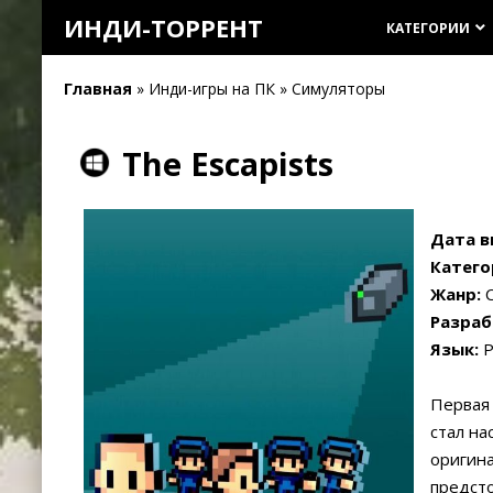
ИНДИ-ТОРРЕНТ
КАТЕГОРИИ
keyboard_arrow_down
Главная
» Инди-игры на ПК » Симуляторы
The Escapists
Дата в
Катего
Жанр:
С
Разраб
Язык:
Р
Первая 
стал на
оригина
предст