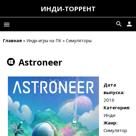
ИНДИ-ТОРРЕНТ
search
person
menu
Главная
» Инди-игры на ПК » Симуляторы
Astroneer
Дата
выпуска:
2016
Категория:
Инди
Жанр:
Симулятор