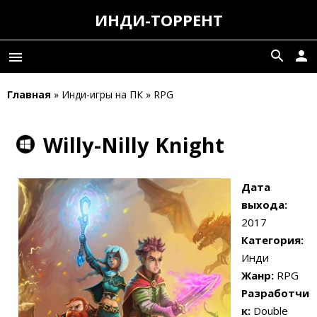
ИНДИ-ТОРРЕНТ
search
person
menu
Главная
» Инди-игры на ПК » RPG
Willy-Nilly Knight
Дата
выхода:
2017
Категория:
Инди
Жанр:
RPG
Разработчи
к:
Double