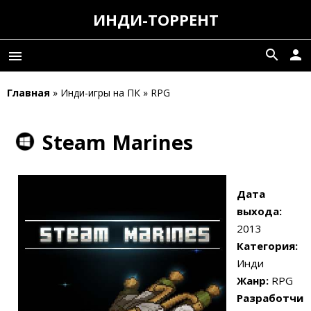
ИНДИ-ТОРРЕНТ
search
person
menu
Главная
» Инди-игры на ПК » RPG
Steam Marines
Дата
выхода:
2013
Категория:
Инди
Жанр:
RPG
Разработчи