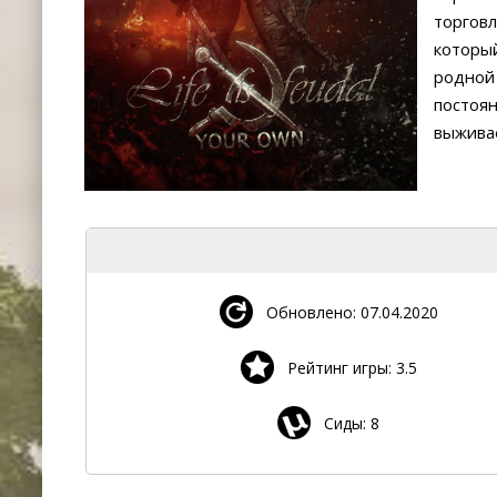
торговл
который
родной 
постоян
выживае
Обновлено: 07.04.2020
Рейтинг игры: 3.5
Сиды: 8