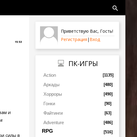
search
Приветствую Вас
,
Гость
!
Регистрация
|
Вход
15:53
ПК-ИГРЫ
Action
[1135]
Аркады
[480]
Хорроры
[490]
Гонки
[90]
вам и
Файтинги
[63]
ам
Adventure
[486]
RPG
[516]
ои силы в