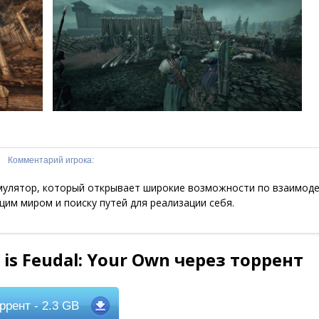
Комментарий игрока:
улятор, который открывает широкие возможности по взаимоде
им миром и поиску путей для реализации себя.
 is Feudal: Your Own через торрент
ррент
- 2.3 GB