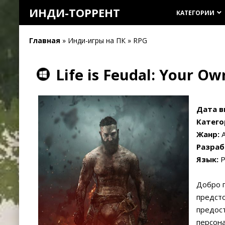
ИНДИ-ТОРРЕНТ
КАТЕГОРИИ
keyboard_arrow_down
Главная
» Инди-игры на ПК » RPG
Life is Feudal: Your Ow
Дата в
Катего
Жанр:
A
Разраб
Язык:
Р
Добро п
предсто
предост
персона