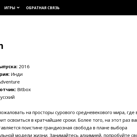
ИГРЫ
ОБРАТНАЯ СВЯЗЬ
keyboard_arrow_down
n
ыпуска:
2016
рия:
Инди
dventure
отчик:
Bitbox
усский
ожаловать на просторы сурового средневекового мира, где 
ит освоиться в кратчайшие сроки. Более того, на этот раз в
авляется поистине грандиозная свобода в плане выбора
льной модели жизни. Занимайтесь алхимией, попробуйте св