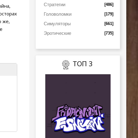
Стратегии
[486]
ойна,
осторах
Головоломки
[179]
о же,
Симуляторы
[661]
ре
Эротические
[735]
ТОП 3