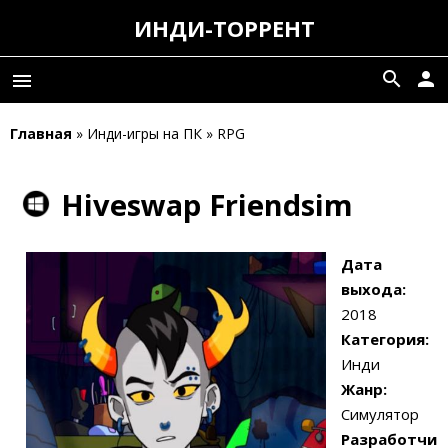
ИНДИ-ТОРРЕНТ
search
person
menu
Главная
» Инди-игры на ПК » RPG
Hiveswap Friendsim
Дата
выхода:
2018
Категория:
Инди
Жанр:
Симулятор
Разработчи