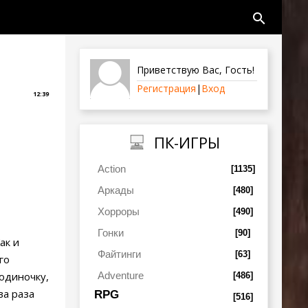
search
Приветствую Вас
,
Гость
!
Регистрация
|
Вход
12:39
ПК-ИГРЫ
Action
[1135]
Аркады
[480]
Хорроры
[490]
Гонки
[90]
ак и
Файтинги
[63]
го
Adventure
 одиночку,
[486]
ва раза
RPG
[516]