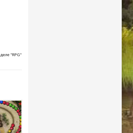
зделе "RPG"