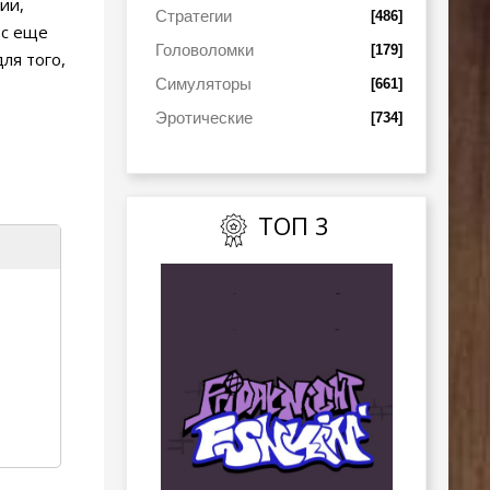
ии,
Стратегии
[486]
 с еще
Головоломки
[179]
ля того,
Симуляторы
[661]
Эротические
[734]
ТОП 3