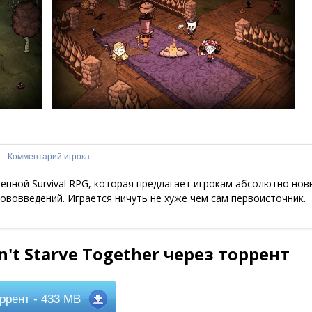
Комментарий игрока:
пной Survival RPG, которая предлагает игрокам абсолютно нов
ововведений. Играется ничуть не хуже чем сам первоисточник.
't Starve Together через торрент
ррент
- 433 MB