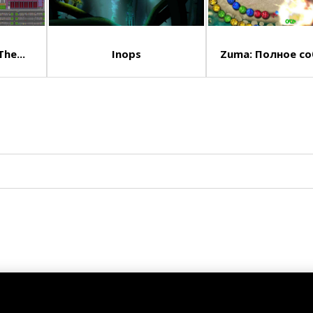
he...
Inops
Zuma: Полное с