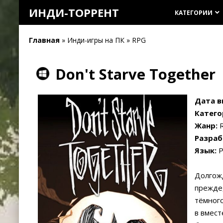
ИНДИ-ТОРРЕНТ
КАТЕГОРИИ
keyboard_arrow_down
Главная
» Инди-игры на ПК » RPG
Don't Starve Together
Дата в
Катего
Жанр:
Разраб
Язык:
Р
Долгожд
прежде,
тёмного
в вмест