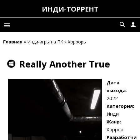
ИНДИ-ТОРРЕНТ
search
person
menu
Главная
» Инди-игры на ПК » Хорроры
Really Another True
Дата
выхода:
2022
Категория:
Инди
Жанр:
Хоррор
Разработчи