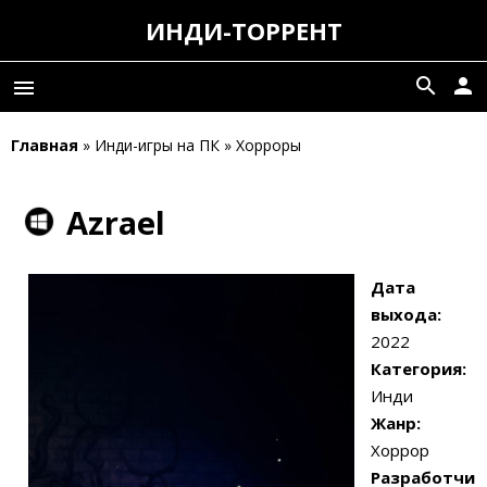
ИНДИ-ТОРРЕНТ
search
person
menu
Главная
» Инди-игры на ПК » Хорроры
Azrael
Дата
выхода:
2022
Категория:
Инди
Жанр:
Хоррор
Разработчи