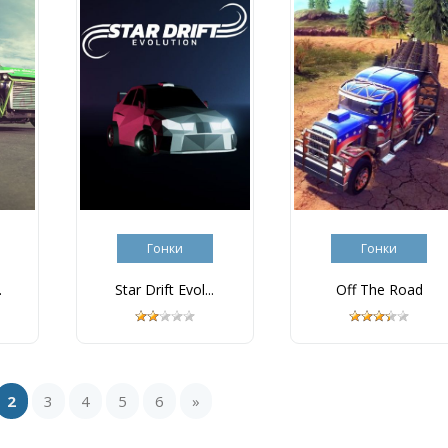
Гонки
Гонки
.
Star Drift Evol...
Off The Road
2
3
4
5
6
»