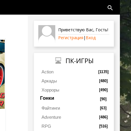
search
Приветствую Вас
,
Гость
!
Регистрация
|
Вход
ПК-ИГРЫ
Action
[1135]
Аркады
[480]
Хорроры
[490]
Гонки
[90]
Файтинги
[63]
Adventure
[486]
RPG
[516]