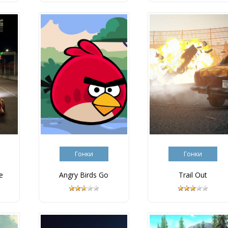
Гонки
Гонки
e
Angry Birds Go
Trail Out