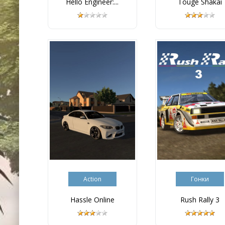
Hello Engineer:...
Touge Shakai
Action
Гонки
Hassle Online
Rush Rally 3