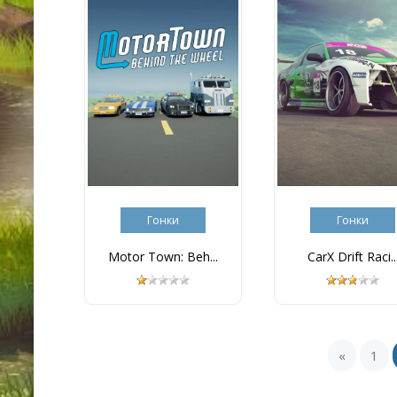
Гонки
Гонки
Motor Town: Beh...
CarX Drift Raci..
«
1