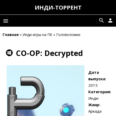
ИНДИ-ТОРРЕНТ
search
person
menu
Главная
» Инди-игры на ПК » Головоломки
CO-OP: Decrypted
Дата
выпуска:
2015
Категория:
Инди
Жанр:
Аркада