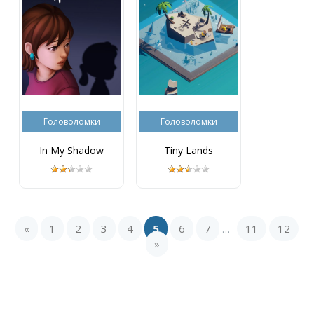
Головоломки
Головоломки
In My Shadow
Tiny Lands
«
1
2
3
4
5
6
7
11
12
...
»