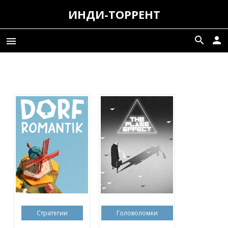
ИНДИ-ТОРРЕНТ
search
person
menu
Стратегии
Головоломки