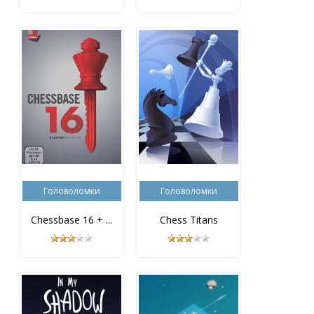
Головоломки
Головоломки
Chessbase 16 + ...
Chess Titans