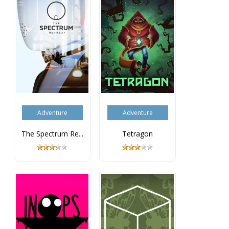
Adventure
Adventure
The Spectrum Re...
Tetragon