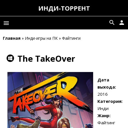
ИНДИ-ТОРРЕНТ
search
person
menu
Главная
» Инди-игры на ПК » Файтинги
The TakeOver
Дата
выхода:
2016
Категория:
Инди
Жанр:
Файтинг