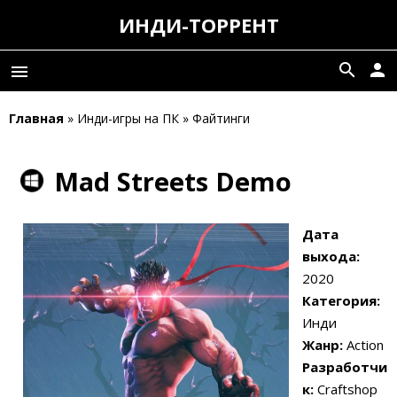
ИНДИ-ТОРРЕНТ
search
person
menu
Главная
» Инди-игры на ПК » Файтинги
Mad Streets Demo
Дата
выхода:
2020
Категория:
Инди
Жанр:
Action
Разработчи
к:
Craftshop