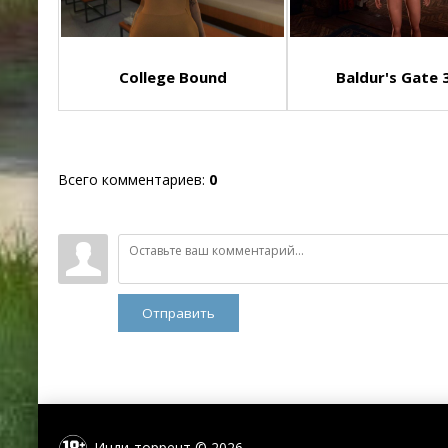
College Bound
Baldur's Gate 3:
Всего комментариев
:
0
Отправить
Инди-торрент © 2026