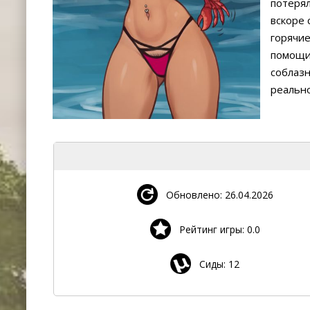
потерял
вскоре 
горячи
помощи!
соблаз
реально
Обновлено: 26.04.2026
Рейтинг игры: 0.0
Сиды: 12