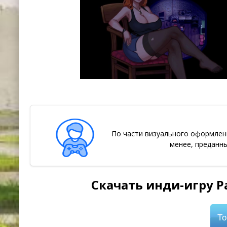
По части визуального оформлени
менее, преданны
Скачать инди-игру Pa
То