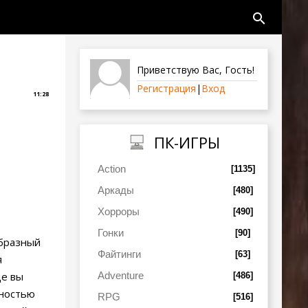
search
Приветствую Вас
,
Гость
!
Регистрация
|
Вход
11:28
ПК-ИГРЫ
Action
[1135]
Аркады
[480]
Хорроры
[490]
Гонки
[90]
образный
Файтинги
[63]
я
Adventure
де вы
[486]
лностью
RPG
[516]