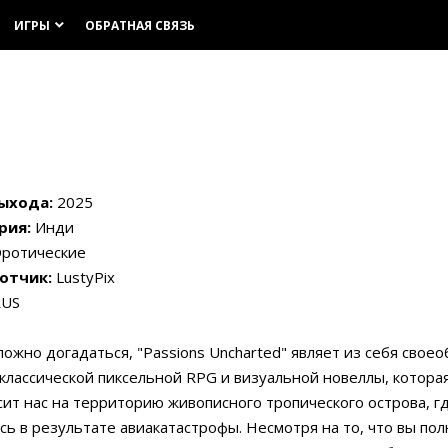
ИГРЫ
ОБРАТНАЯ СВЯЗЬ
keyboard_arrow_down
ыхода:
2025
рия:
Инди
ротические
отчик:
LustyPix
US
ложно догадаться, "Passions Uncharted" являет из себя свое
классической пиксельной RPG и визуальной новеллы, котора
ит нас на территорию живописного тропического острова, г
сь в результате авиакатастрофы. Несмотря на то, что вы по