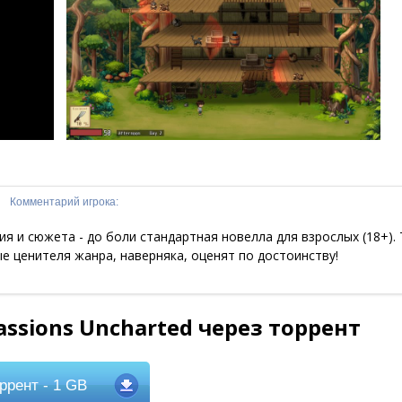
Комментарий игрока:
я и сюжета - до боли стандартная новелла для взрослых (18+). 
е ценителя жанра, наверняка, оценят по достоинству!
ssions Uncharted через торрент
ррент
- 1 GB