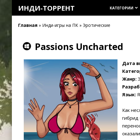
ИНДИ-ТОРРЕНТ
КАТЕГОРИИ
keyboard_arrow_down
Главная
» Инди-игры на ПК » Эротические
Passions Uncharted
Дата в
Катего
Жанр:
Э
Разраб
Язык:
R
Как нес
гибрид 
перенос
оказали