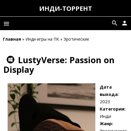
ИНДИ-ТОРРЕНТ
search
person
menu
Главная
» Инди-игры на ПК » Эротические
LustyVerse: Passion on
Display
Дата
выхода:
2023
Категория:
Инди
Жанр:
Эротические