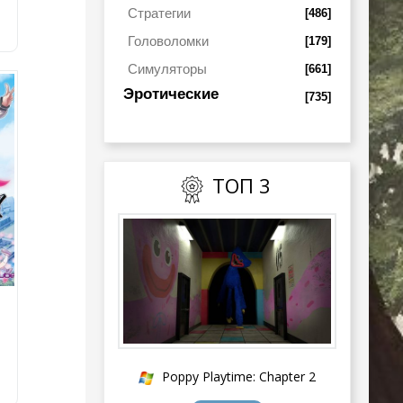
Стратегии
[486]
Головоломки
[179]
Симуляторы
[661]
Эротические
[735]
ТОП 3
Poppy Playtime: Chapter 2