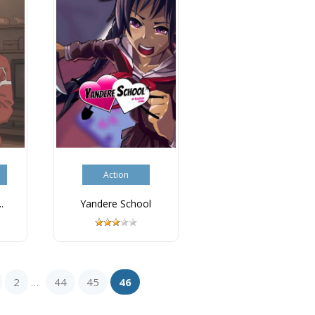
Action
.
Yandere School
2
44
45
46
...