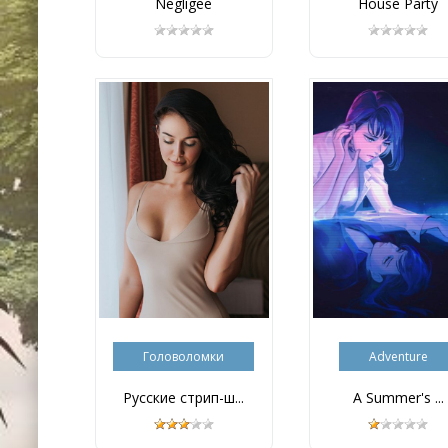
Negligee
House Party
Головоломки
Adventure
Русские стрип-ш...
A Summer's ...