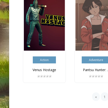
Action
Adventure
Venus Hostage
Pantsu Hunter: ..
«
1