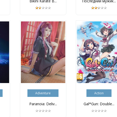
Bikini Karate B...
Последний мужик...
Adventure
Action
Paranoia: Deliv...
Gal*Gun: Double...