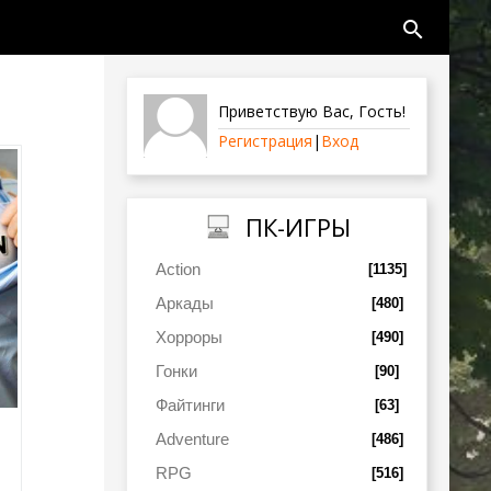
search
Приветствую Вас
,
Гость
!
Регистрация
|
Вход
ПК-ИГРЫ
Action
[1135]
Аркады
[480]
Хорроры
[490]
Гонки
[90]
Файтинги
[63]
Adventure
[486]
RPG
[516]