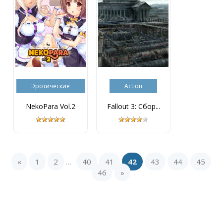
Эротические
Action
NekoPara Vol.2
Fallout 3: Сбор...
«
1
2
40
41
42
43
44
45
...
46
»