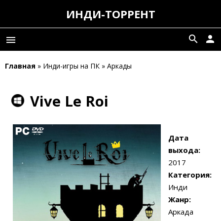
ИНДИ-ТОРРЕНТ
search
person
menu
Главная
» Инди-игры на ПК » Аркады
Vive Le Roi
Дата
выхода:
2017
Категория:
Инди
Жанр:
Аркада