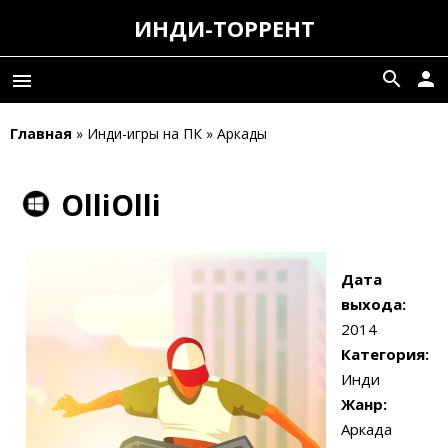
ИНДИ-ТОРРЕНТ
search
person
menu
Главная
» Инди-игры на ПК » Аркады
OlliOlli
Дата
выхода:
2014
Категория:
Инди
Жанр:
Аркада