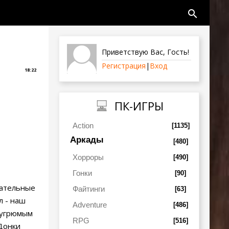
search
Приветствую Вас
,
Гость
!
Регистрация
|
Вход
18:22
ПК-ИГРЫ
Action
[1135]
Аркады
[480]
Хорроры
[490]
Гонки
[90]
вательные
Файтинги
[63]
л - наш
Adventure
[486]
 угрюмым
RPG
[516]
Донки