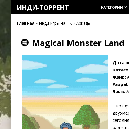
ИНДИ-ТОРРЕНТ
КАТЕГОРИИ
keyboard_arrow_down
Главная
» Инди-игры на ПК » Аркады
Magical Monster Land
Дата в
Катего
Жанр:
А
Разраб
Язык:
А
С возвр
двухмер
сегодня
олдфага