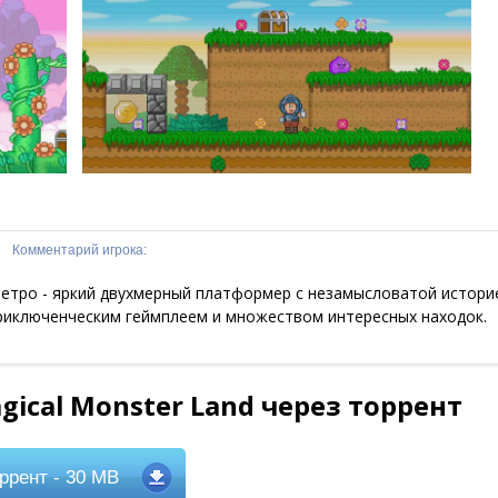
Комментарий игрока:
етро - яркий двухмерный платформер с незамысловатой историе
риключенческим геймплеем и множеством интересных находок.
ical Monster Land через торрент
ррент
- 30 MB