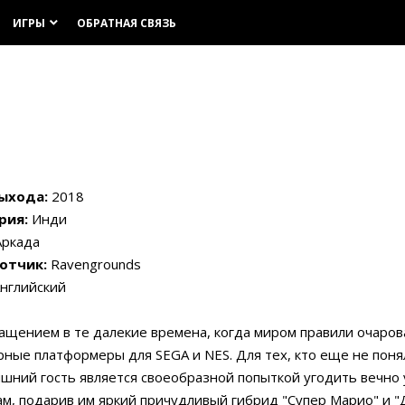
ИГРЫ
ОБРАТНАЯ СВЯЗЬ
keyboard_arrow_down
ыхода:
2018
рия:
Инди
ркада
отчик:
Ravengrounds
нглийский
ащением в те далекие времена, когда миром правили очаро
ные платформеры для SEGA и NES. Для тех, кто еще не поня
шний гость является своеобразной попыткой угодить вечно
м, подарив им яркий причудливый гибрид "Супер Марио" и "