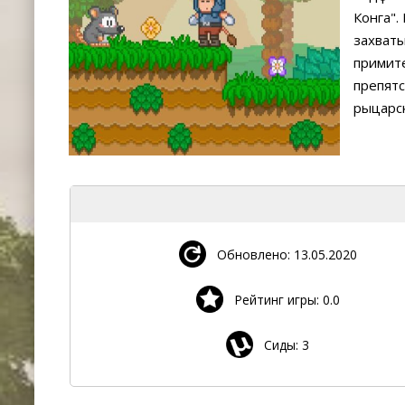
Конга".
захват
примите
препятс
рыцарск
Обновлено: 13.05.2020
Рейтинг игры: 0.0
Сиды: 3