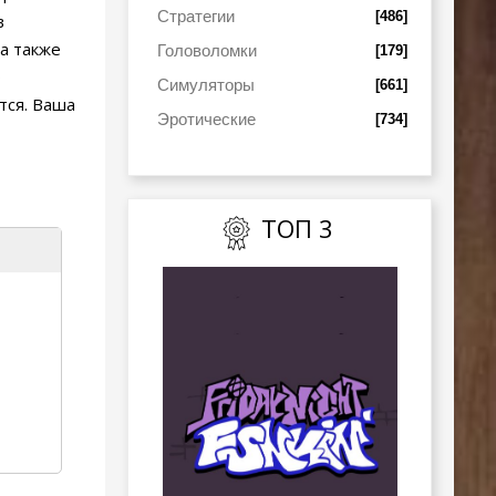
Стратегии
[486]
в
а также
Головоломки
[179]
о
Симуляторы
[661]
тся. Ваша
Эротические
[734]
ТОП 3