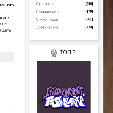
Стратегии
[486]
данного
Головоломки
[179]
сего!
Симуляторы
[661]
м не
Эротические
[734]
т дать
ТОП 3