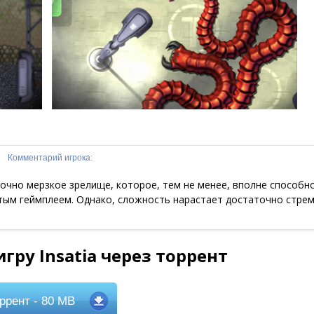
Комментарий игрока:
точно мерзкое зрелище, которое, тем не менее, вполне способн
тым геймплеем. Однако, сложность нарастает достаточно стрем
гру Insatia через торрент
ррент
- 80 MB