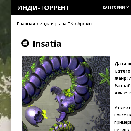
ИНДИ-ТОРРЕНТ
КАТЕГОРИИ
keyboard_arrow_down
Главная
» Инди-игры на ПК » Аркады
Insatia
Дата в
Катего
Жанр:
А
Разраб
Язык:
Р
У некот
вовсе н
примери
путешес