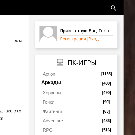
search
Приветствую Вас
,
Гость
!
Регистрация
|
Вход
09:24
ПК-ИГРЫ
Action
[1135]
Аркады
[480]
Хорроры
[490]
Гонки
[90]
днако это
Файтинги
[63]
ся
Adventure
[486]
RPG
[516]