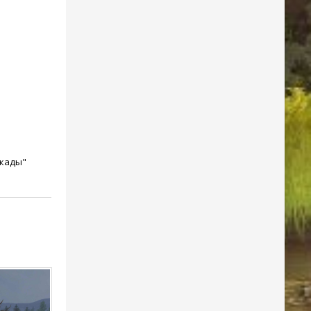
ркады"