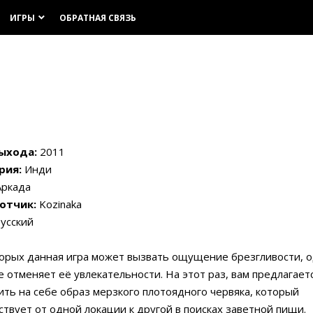
ИГРЫ
ОБРАТНАЯ СВЯЗЬ
keyboard_arrow_down
ыхода:
2011
рия:
Инди
ркада
отчик:
Kozinaka
усский
орых данная игра может вызвать ощущение брезгливости, о
е отменяет её увлекательности. На этот раз, вам предлагает
ть на себе образ мерзкого плотоядного червяка, который
твует от одной локации к другой в поисках заветной пищи.