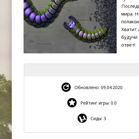
Последн
мира. Н
полаком
Хватит 
будучи 
ответ!
Обновлено: 09.04.2020
Рейтинг игры: 0.0
Сиды: 3