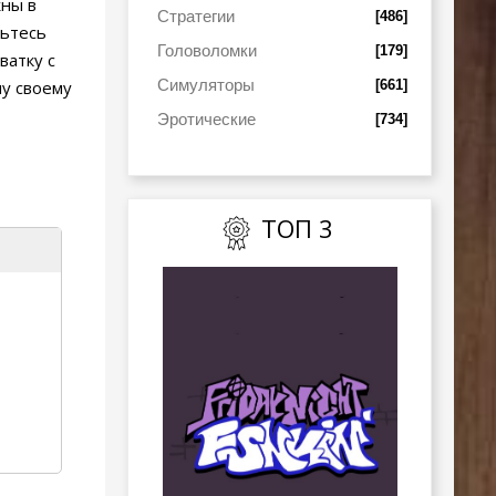
жны в
Стратегии
[486]
вьтесь
Головоломки
[179]
ватку с
Симуляторы
[661]
у своему
Эротические
[734]
ТОП 3