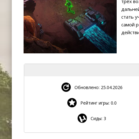
трёх в
дальне
стать у
самой р
действ
Обновлено: 25.04.2026
Рейтинг игры: 0.0
Сиды: 3