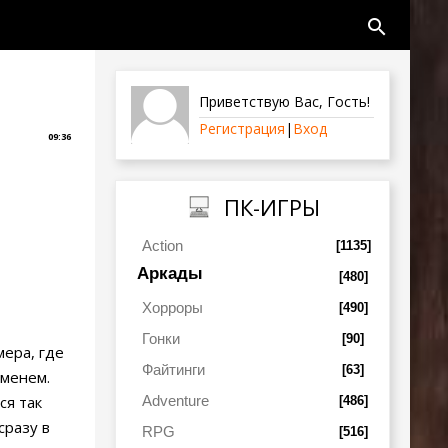
search
Приветствую Вас
,
Гость
!
Регистрация
|
Вход
09:36
ПК-ИГРЫ
Action
[1135]
Аркады
[480]
Хорроры
[490]
Гонки
[90]
ера, где
Файтинги
[63]
еменем.
Adventure
ся так
[486]
сразу в
RPG
[516]