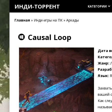
ИНДИ-ТОРРЕНТ
КАТЕГОРИИ
keyboard_arrow_down
Главная
» Инди-игры на ПК » Аркады
Causal Loop
Дата в
Катего
Жанр:
Л
Разраб
Язык:
R
Захваты
вашей 
Как сле
называе