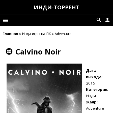
ИНДИ-ТОРРЕНТ
search
person
menu
Главная
» Инди-игры на ПК » Adventure
Calvino Noir
Дата
выхода:
2015
Категория:
Инди
Жанр:
Adventure