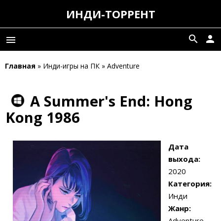
ИНДИ-ТОРРЕНТ
search
person
menu
Главная
» Инди-игры на ПК » Adventure
A Summer's End: Hong
Kong 1986
Дата
выхода:
2020
Категория:
Инди
Жанр:
Adventure