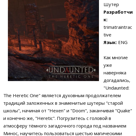
Шутер
Разработчи
к:
trimatraintrac
tive
Язык:
ENG
Как многие
уже
наверняка
догадались,
"Undaunted:
The Heretic One" является духовным продолжателем
традиций заложенных в знаменитые шутеры "старой
школы", начиная от "Hexen" и "Doom", заканчивая "Quake"
и конечно же, "Heretic". Погрузитесь с головой в
атмосферу тёмного загадочного города под названием
Минос, научитесь пользоваться шестью магическими