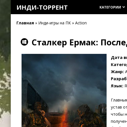
ИНДИ-ТОРРЕНТ
КАТЕГОРИИ
keyboard_arrow_down
Главная
» Инди-игры на ПК » Action
Сталкер Ермак: Посл
Дата в
Катего
Жанр:
A
Разраб
Язык:
R
Главным
устав о
чтобы н
получен