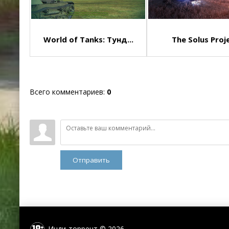
World of Tanks: Тунд...
The Solus Proj
Всего комментариев
:
0
Отправить
Инди-торрент © 2026