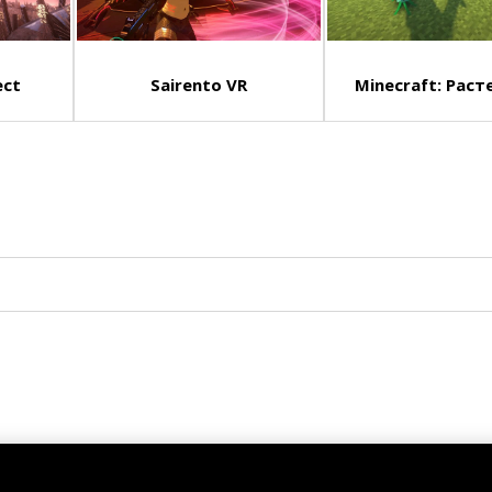
ect
Sairento VR
Minecraft: Расте