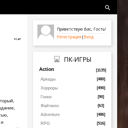
search
Приветствую Вас
,
Гость
!
Регистрация
|
Вход
11:47
ПК-ИГРЫ
Action
[1135]
Аркады
[480]
Хорроры
[490]
Гонки
[90]
оторый,
Файтинги
[63]
адание,
Adventure
тью,
[486]
 и
RPG
[516]