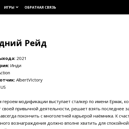
ИГРЫ
ОБРАТНАЯ СВЯЗЬ
keyboard_arrow_down
едний Рейд
ыхода:
2021
рия:
Инди
ction
отчик:
AlbertVIctory
US
 героем модификации выступает сталкер по имени Ермак, к
т своей привычной деятельности, решает взять последнее з
авсегда покончить с многолетней карьерой наёмника. К счас
ного вознаграждения должно вполне хватить для спокойной