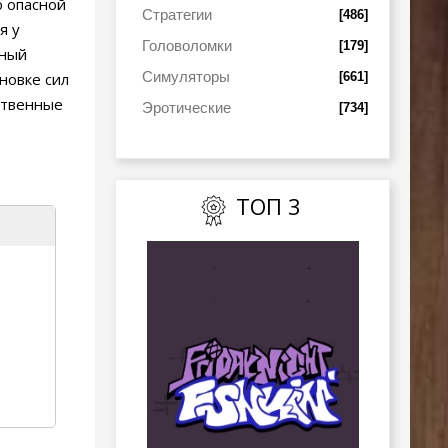
ю опасной
Стратегии
[486]
я у
Головоломки
[179]
рный
Симуляторы
[661]
новке сил
ственные
Эротические
[734]
ТОП 3