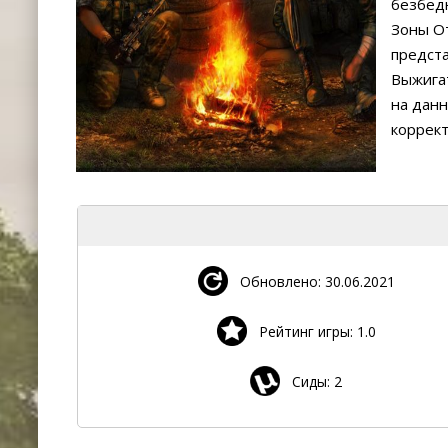
безбед
Зоны О
предста
Выжигат
на данн
коррект
Обновлено: 30.06.2021
Рейтинг игры: 1.0
Сиды: 2