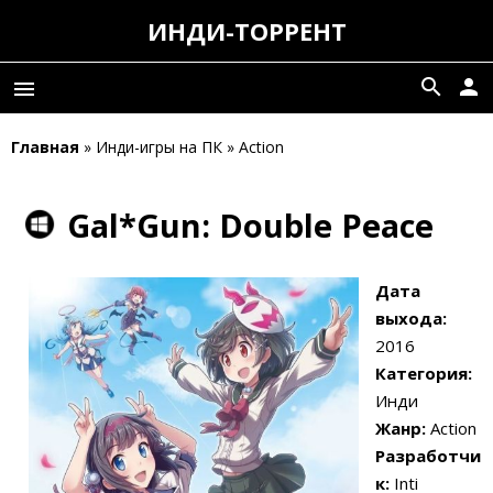
ИНДИ-ТОРРЕНТ
search
person
menu
Главная
» Инди-игры на ПК » Action
Gal*Gun: Double Peace
Дата
выхода:
2016
Категория:
Инди
Жанр:
Action
Разработчи
к:
Inti