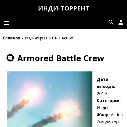
ИНДИ-ТОРРЕНТ
search
person
menu
Главная
» Инди-игры на ПК » Action
Armored Battle Crew
Дата
выхода:
2019
Категория:
Инди
Жанр:
Action,
Симулятор