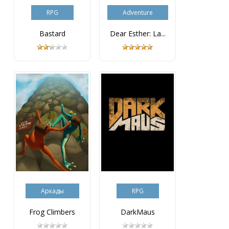
RPG
Adventure
Bastard
Dear Esther: La...
Аркады
RPG
Frog Climbers
DarkMaus