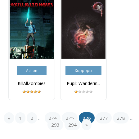
Action
Хорроры
KillAllZombies
Pupil: Wanderin...
«
1
2
274
275
276
277
278
...
...
293
294
»