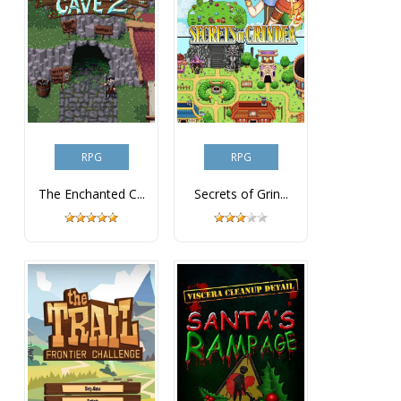
RPG
RPG
The Enchanted C...
Secrets of Grin...