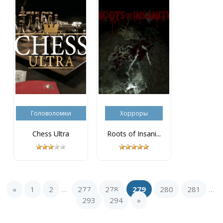
Головоломки
Хорроры
Chess Ultra
Roots of Insani...
«
1
2
277
278
279
280
281
...
...
293
294
»