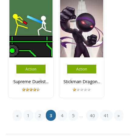
Action
Action
Supreme Duelist...
Stickman Dragon...
«
1
2
3
4
5
40
41
»
...