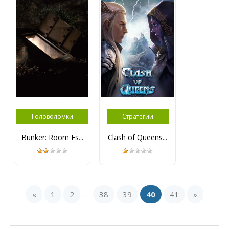
Головоломки
Стратегии
Bunker: Room Es...
Clash of Queens...
«
1
2
38
39
40
41
»
...