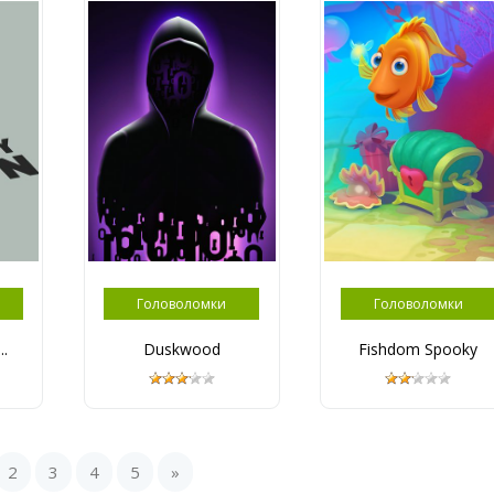
Головоломки
Головоломки
..
Duskwood
Fishdom Spooky
2
3
4
5
»