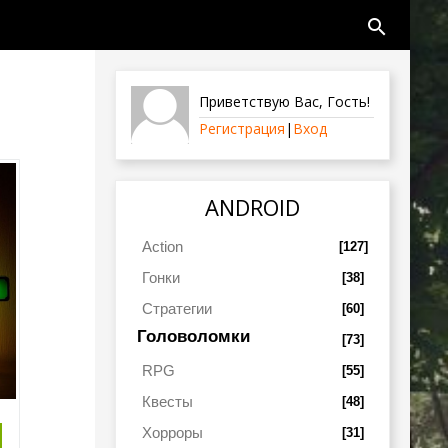
search
Приветствую Вас
,
Гость
!
Регистрация
|
Вход
ANDROID
Action
[127]
Гонки
[38]
Стратегии
[60]
Головоломки
[73]
RPG
[55]
Квесты
[48]
Хорроры
[31]