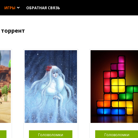
ИГРЫ
ОБРАТНАЯ СВЯЗЬ
keyboard_arrow_down
 торрент
Головоломки
Головоломки