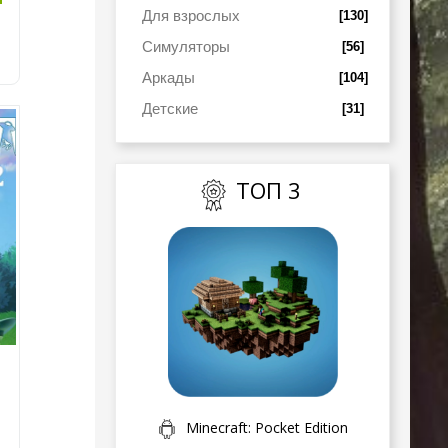
Для взрослых
[130]
Симуляторы
[56]
Аркады
[104]
Детские
[31]
ТОП 3
Minecraft: Pocket Edition