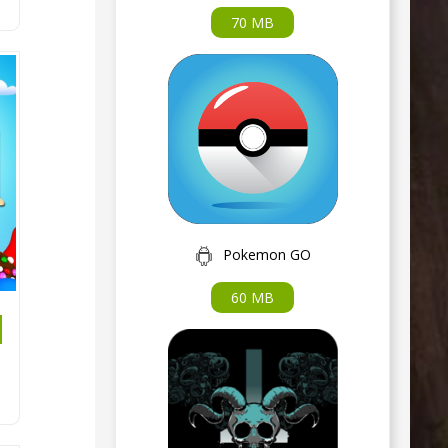
70 MB
Pokemon GO
60 MB