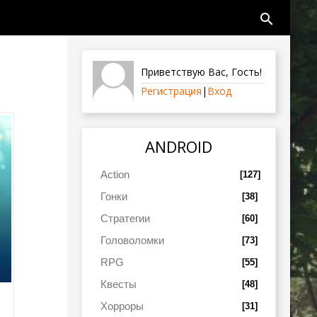
search
Приветствую Вас
,
Гость
!
Регистрация
|
Вход
ANDROID
Action
[127]
Гонки
[38]
Стратегии
[60]
Головоломки
[73]
RPG
[55]
Квесты
[48]
Хорроры
[31]