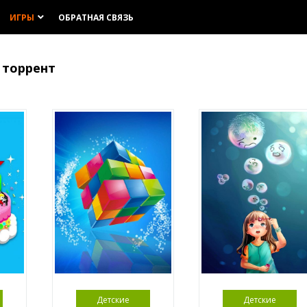
ИГРЫ
ОБРАТНАЯ СВЯЗЬ
keyboard_arrow_down
 торрент
Детские
Детские