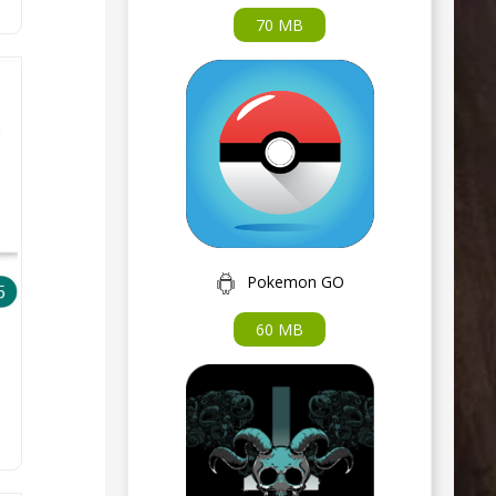
70 MB
Pokemon GO
60 MB