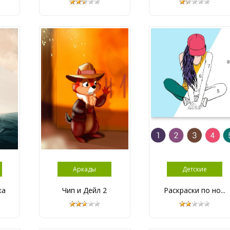
Аркады
Детские
ка
Чип и Дейл 2
Раскраски по но...