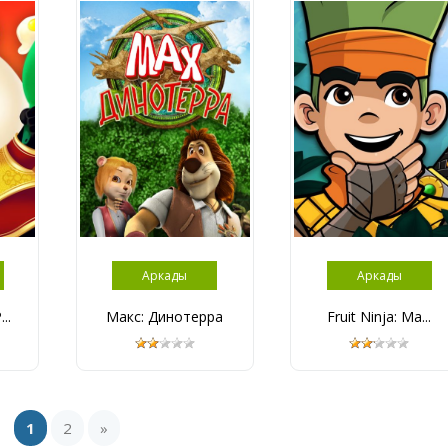
Аркады
Аркады
..
Макс: Динотерра
Fruit Ninja: Ma...
1
2
»