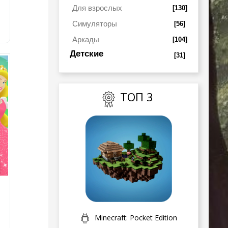
Для взрослых
[130]
Симуляторы
[56]
Аркады
[104]
Детские
[31]
ТОП 3
Minecraft: Pocket Edition